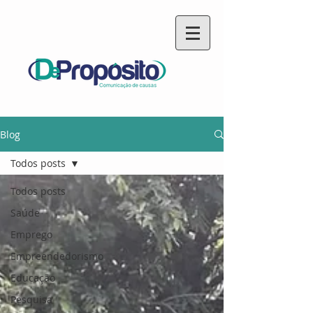
Blog
Todos posts
Todos posts
Saúde
Emprego
Empreendedorismo
Educação
Pesquisa