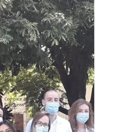
Ciência
Meio
Ambiente
Liderança
Feminina
Cidadania
Direitos
Humanos
Comunicação
de Causas
Democracia
Informação
Combate às
fake news
Release
Cultura
Inclusão