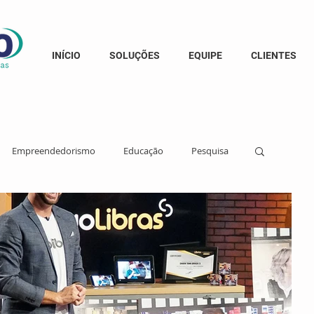
INÍCIO
SOLUÇÕES
EQUIPE
CLIENTES
Empreendedorismo
Educação
Pesquisa
derança Feminina
Cidadania
 de Causas
Democracia
Informação