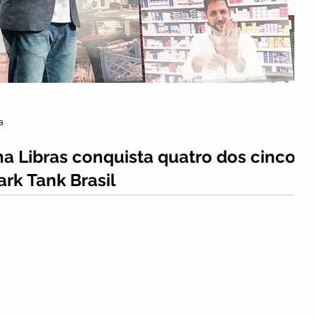
Cultura
Inclusão
Eventos
a
na Libras conquista quatro dos cinco
ark Tank Brasil
 no reality show foi exibida pelo Sony Channel na última
rando a importância do ensino...