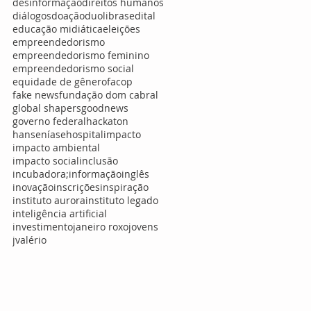
desinformação
direitos humanos
diálogos
doação
duolibras
edital
educação midiática
eleições
empreendedorismo
empreendedorismo feminino
empreendedorismo social
equidade de gênero
facop
fake news
fundação dom cabral
global shapers
goodnews
governo federal
hackaton
hanseníase
hospital
impacto
impacto ambiental
impacto social
inclusão
incubadora;
informação
inglês
inovação
inscrições
inspiração
instituto aurora
instituto legado
inteligência artificial
investimento
janeiro roxo
jovens
jvalério