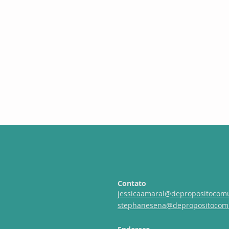
Contato
jessicaamaral@depropositocom
stephanesena@depropositocom