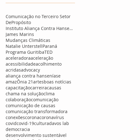
Comunicação no Terceiro Setor
DePropósito
Instituto Aliança Contra Hanseníase
James Marins
Mudanças Climáticas
Natalie Unterstell
Paraná
Programa Guritiba
TED
aceleradora
aceleração
acessibilidade
acolhimento
acridas
advocacy
aliança contra hanseníase
amazÔnia 21
artes
boas notícias
capacitação
carreira
causas
chama na solução
clima
colaboração
comunicação
comunicação de causas
comunicação transformadora
conexões
corona
coronavírus
covid
covid-19
cultura
davos lab
democracia
desenvolvimento sustentável