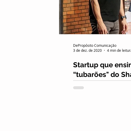
Combate às fake news
Release
Turismo
DePropósito Comunicação
3 de dez. de 2020
4 min de leitur
Startup que ensi
“tubarões" do Sh
Participação do DuoLibras
sexta-feira (27). Demonst