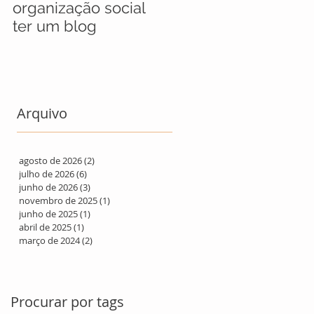
organização social
jovens selecionado
ter um blog
para maratona socia
que busca soluções
para refugiados
Arquivo
agosto de 2026
(2)
2 posts
julho de 2026
(6)
6 posts
junho de 2026
(3)
3 posts
novembro de 2025
(1)
1 post
junho de 2025
(1)
1 post
abril de 2025
(1)
1 post
março de 2024
(2)
2 posts
Procurar por tags