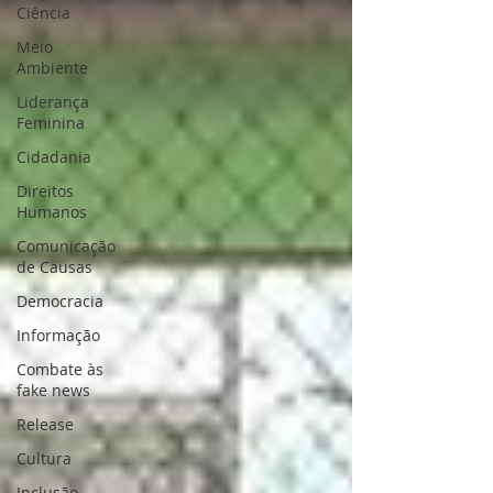
Ciência
Meio
Ambiente
Liderança
Feminina
Cidadania
Direitos
Humanos
Comunicação
de Causas
Democracia
Informação
Combate às
fake news
Release
Cultura
Inclusão