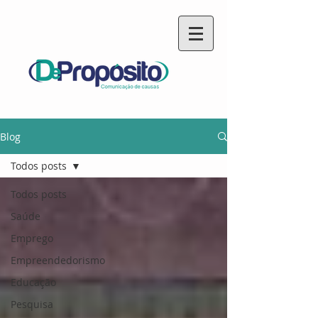
Blog
Todos posts
Todos posts
Saúde
Emprego
Empreendedorismo
Educação
Pesquisa