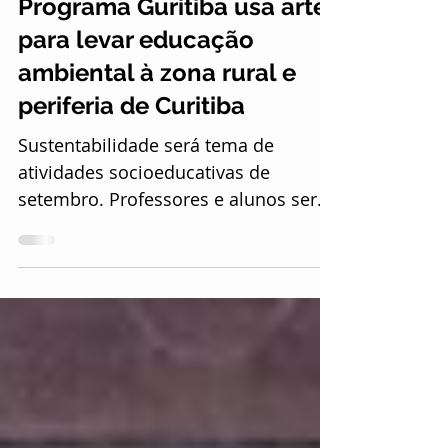
Ester Athanásio
5 de set. de 2019
3 min de leitura
Programa Guritiba usa arte
para levar educação
ambiental à zona rural e
periferia de Curitiba
Sustentabilidade será tema de
atividades socioeducativas de
setembro. Professores e alunos serão
impactados com espetáculos e
oficinas...