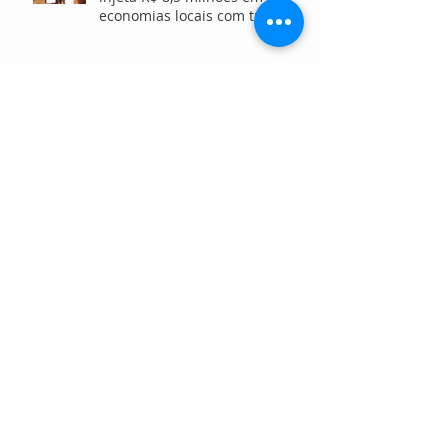
economias locais com turismo
sustentável
Mulheres Paumari fortalecem
tradição do teçume e ampliam
oportunidades de geração de
renda no Amazonas
Aplicativo social lança novas
funcionalidades para fortalecer
a conexão entre OSCs,
investidores e voluntários
Projeto vai restaurar até 15
hectares de manguezais e
brejos no litoral do Paraná