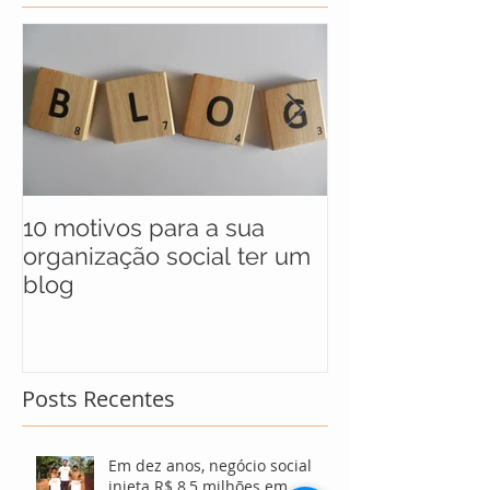
10 motivos para a sua
UNICEF anunc
organização social ter um
selecionados 
blog
maratona soci
soluções para
Posts Recentes
Em dez anos, negócio social
injeta R$ 8,5 milhões em