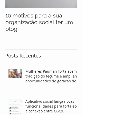
10 motivos para a sua
UNICEF anunc
organização social ter um
selecionados 
blog
maratona soci
soluções para
Posts Recentes
Mulheres Paumari fortalecem
tradição do teçume e ampliam
oportunidades de geração de
renda no Amazonas
Aplicativo social lança novas
funcionalidades para fortalecer
a conexão entre OSCs,