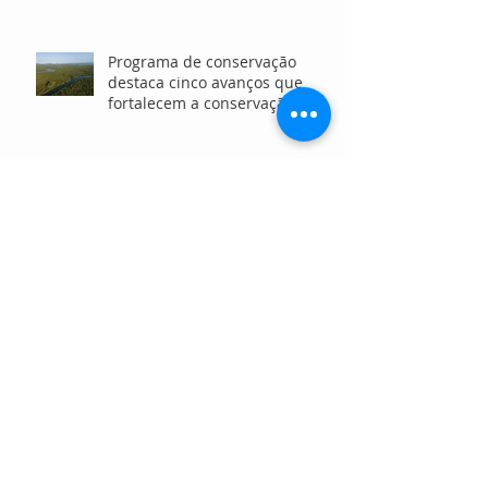
Nordeste
Programa de conservação
destaca cinco avanços que
fortalecem a conservação da
Mata Atlântica e ecossistemas
marinhos no litoral paranaense
Censo ABCR 2025 revela
amadurecimento da captação
de recursos: 35% dos
profissionais têm mais de 10
anos de atuação
12ª Feira Diversa fortalece
inclusão, cidadania e geração
de renda para a população
LGBTQIA+ em São Paulo
Como fugir dos destinos de
sempre e viver experiências