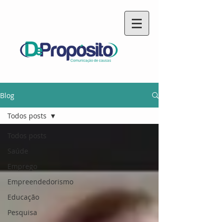
Blog
Todos posts
Todos posts
Saúde
Emprego
Empreendedorismo
Educação
Pesquisa