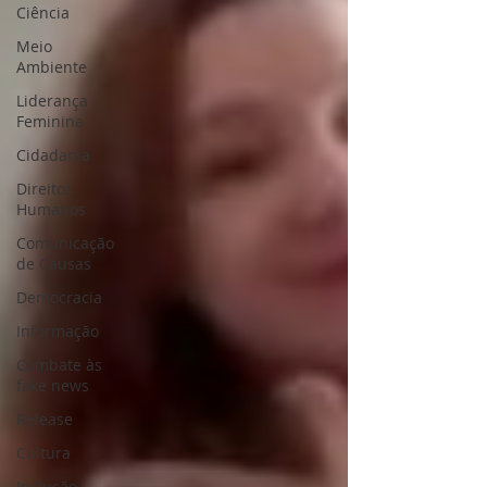
Ciência
Meio
Ambiente
Liderança
Feminina
Cidadania
Direitos
Humanos
Comunicação
de Causas
Democracia
Informação
Combate às
fake news
Release
Cultura
Inclusão