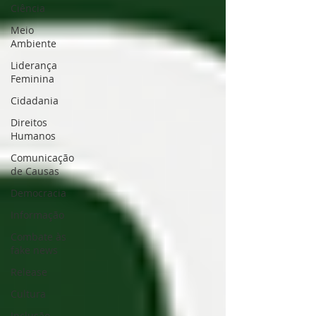
Ciência
Meio
Ambiente
Liderança
Feminina
Cidadania
Direitos
Humanos
Comunicação
de Causas
Democracia
Informação
Combate às
fake news
Release
Cultura
Inclusão