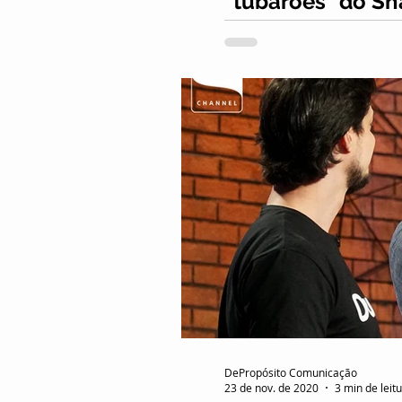
“tubarões" do Sh
Participação do DuoLibras
sexta-feira (27). Demonst
DePropósito Comunicação
23 de nov. de 2020
3 min de leit