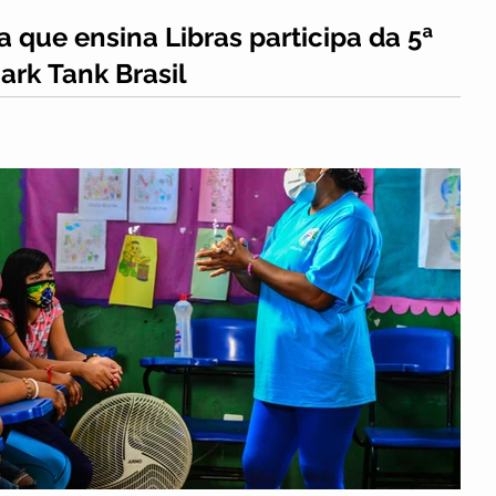
a que ensina Libras participa da 5ª
rk Tank Brasil
tidores do reality show, sócios do DuoLibras fizeram propos
ra os “tubarões” a...