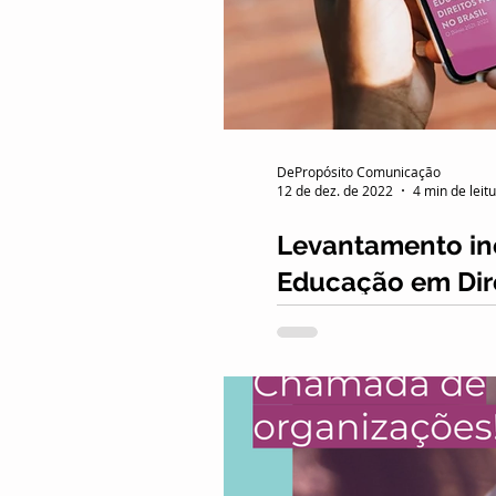
Combate às fake news
Release
Turismo
DePropósito Comunicação
12 de dez. de 2022
4 min de leit
Levantamento iné
Educação em Dir
Panorama da Educação em 
pesquisadores do Institut