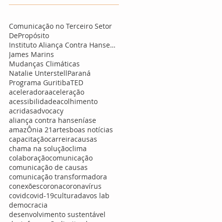
Comunicação no Terceiro Setor
DePropósito
Instituto Aliança Contra Hanseníase
James Marins
Mudanças Climáticas
Natalie Unterstell
Paraná
Programa Guritiba
TED
aceleradora
aceleração
acessibilidade
acolhimento
acridas
advocacy
aliança contra hanseníase
amazÔnia 21
artes
boas notícias
capacitação
carreira
causas
chama na solução
clima
colaboração
comunicação
comunicação de causas
comunicação transformadora
-
conexões
corona
coronavírus
covid
covid-19
cultura
davos lab
democracia
desenvolvimento sustentável