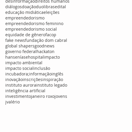
desinformação
direitos humanos
diálogos
doação
duolibras
edital
educação midiática
eleições
empreendedorismo
empreendedorismo feminino
empreendedorismo social
equidade de gênero
facop
fake news
fundação dom cabral
global shapers
goodnews
governo federal
hackaton
hanseníase
hospital
impacto
impacto ambiental
impacto social
inclusão
incubadora;
informação
inglês
inovação
inscrições
inspiração
instituto aurora
instituto legado
inteligência artificial
investimento
janeiro roxo
jovens
jvalério