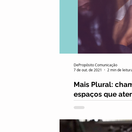
DePropósito Comunicação
7 de out. de 2021
2 min de leitur
Mais Plural: cha
espaços que at
Até o dia 18/10 estarão ab
edição meninas, uma iniciat