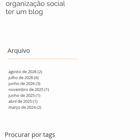
organização social
jovens selecionado
ter um blog
para maratona socia
que busca soluções
para refugiados
Arquivo
agosto de 2026
(2)
2 posts
julho de 2026
(6)
6 posts
junho de 2026
(3)
3 posts
novembro de 2025
(1)
1 post
junho de 2025
(1)
1 post
abril de 2025
(1)
1 post
março de 2024
(2)
2 posts
Procurar por tags