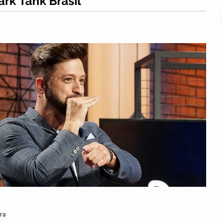
ark Tank Brasil
 no reality show foi exibida pelo Sony Channel na última
rando a importância do ensino...
ura