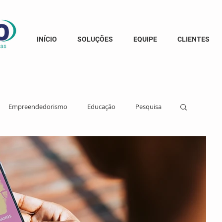
INÍCIO
SOLUÇÕES
EQUIPE
CLIENTES
Empreendedorismo
Educação
Pesquisa
derança Feminina
Cidadania
 de Causas
Democracia
Informação