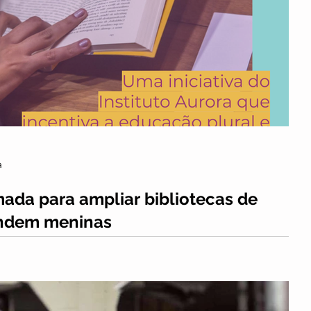
a
mada para ampliar bibliotecas de
endem meninas
ertas as inscrições para a I Chamada Biblioteca Mais Plural 
iva do Instituto...