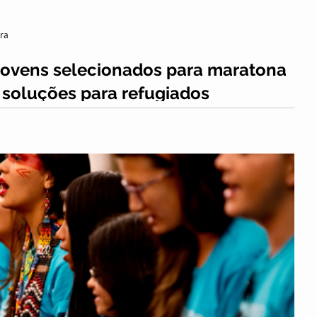
ura
jovens selecionados para maratona
 soluções para refugiados
idas, o “Chama na Solução - Manaus” selecionou 100
uelanos para trabalhar de...