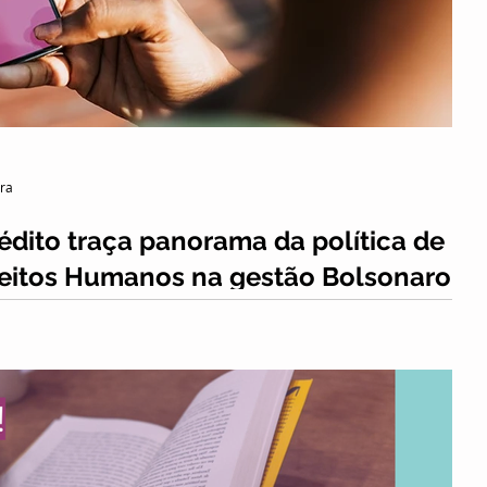
Cultura
Inclusão
Eventos
ura
dito traça panorama da política de
eitos Humanos na gestão Bolsonaro
Direitos Humanos no Brasil: biênio 2021-2022, feito por
o Aurora de Educação em Direitos...