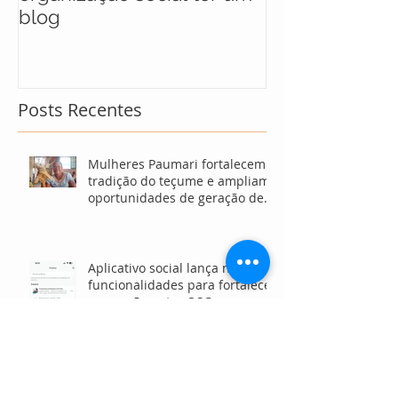
blog
maratona soci
soluções para
Posts Recentes
Mulheres Paumari fortalecem
tradição do teçume e ampliam
oportunidades de geração de
renda no Amazonas
Aplicativo social lança novas
funcionalidades para fortalecer
a conexão entre OSCs,
investidores e voluntários