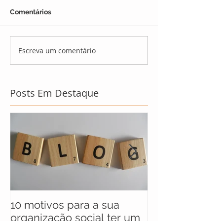
Comentários
Escreva um comentário
Posts Em Destaque
10 motivos para a sua
UNICEF anunc
organização social ter um
selecionados 