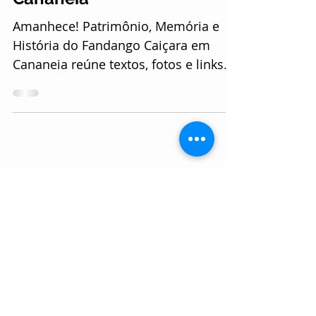
fandango caiçara de
Cananeia
Amanhece! Patrimônio, Memória e
História do Fandango Caiçara em
Cananeia reúne textos, fotos e links
para acervo de áudios e vídeos...
Posts Em Destaque