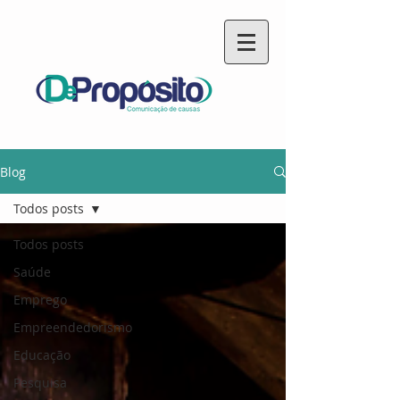
Blog
Todos posts
Todos posts
Saúde
Emprego
Empreendedorismo
Educação
Pesquisa