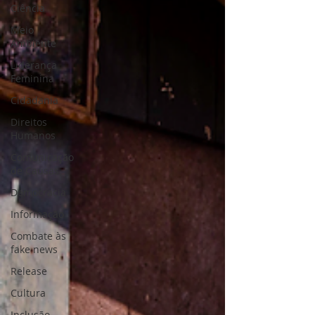
Ciência
Meio
Ambiente
Liderança
Feminina
Cidadania
Direitos
Humanos
Comunicação
de Causas
Democracia
Informação
Combate às
fake news
Release
Cultura
Inclusão