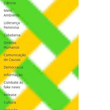
Ciência
Meio
Ambiente
Liderança
Feminina
Cidadania
Direitos
Humanos
Comunicação
de Causas
Democracia
Informação
Combate às
fake news
Release
Cultura
Inclusão