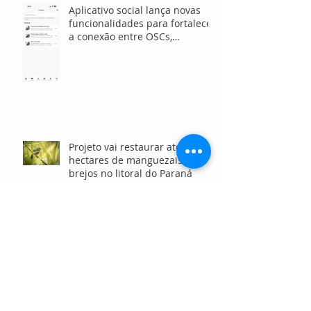
Aplicativo social lança novas
funcionalidades para fortalecer
a conexão entre OSCs,
investidores e voluntários
Projeto vai restaurar até 15
hectares de manguezais e
brejos no litoral do Paraná
Estudantes vivenciam
intercâmbio em Manchester
por meio de ONG que promove
o ensino de inglês gratuito