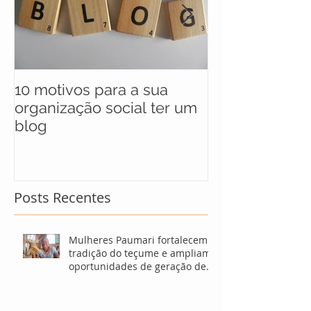
10 motivos para a sua
UNICEF anunc
organização social ter um
selecionados 
blog
maratona soci
soluções para
Posts Recentes
Mulheres Paumari fortalecem
tradição do teçume e ampliam
oportunidades de geração de
renda no Amazonas