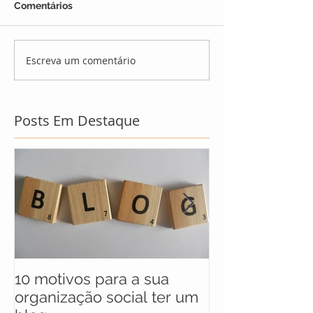
Comentários
Escreva um comentário
Posts Em Destaque
10 motivos para a sua
UNICEF anunc
organização social ter um
selecionados 