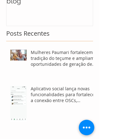
blog
maratona soci
soluções para
Posts Recentes
Mulheres Paumari fortalecem
tradição do teçume e ampliam
oportunidades de geração de
renda no Amazonas
Aplicativo social lança novas
funcionalidades para fortalecer
a conexão entre OSCs,
investidores e voluntários