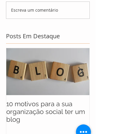
Escreva um comentário
Posts Em Destaque
10 motivos para a sua
UNICEF anunc
organização social ter um
selecionados 
blog
maratona soci
soluções para