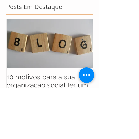
Posts Em Destaque
10 motivos para a sua
UNICEF anunc
organização social ter um
selecionados 
blog
maratona soci
soluções para
Posts Recentes