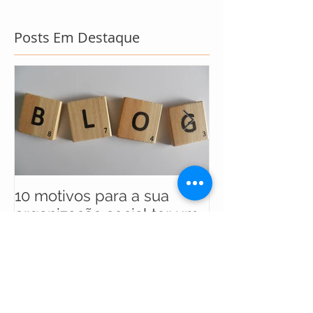
Posts Em Destaque
10 motivos para a sua
UNICEF anunc
organização social ter um
selecionados 
blog
maratona soci
soluções para
Posts Recentes