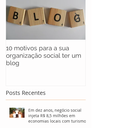
10 motivos para a sua
UNICEF anunc
organização social ter um
selecionados 
blog
maratona soci
soluções para
Posts Recentes
Em dez anos, negócio social
injeta R$ 8,5 milhões em
economias locais com turismo
sustentável