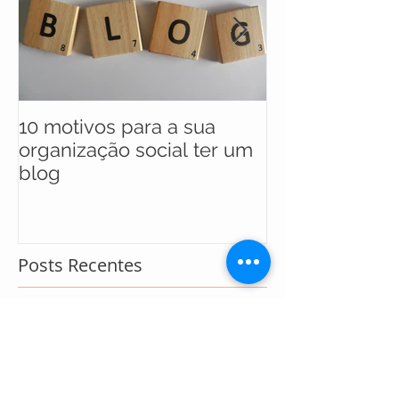
10 motivos para a sua
UNICEF anunc
organização social ter um
selecionados 
blog
maratona soci
soluções para
Posts Recentes
Em dez anos, negócio social
injeta R$ 8,5 milhões em
economias locais com turismo
sustentável