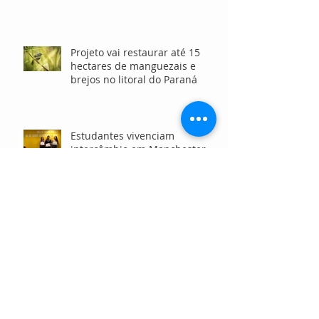
Projeto vai restaurar até 15
hectares de manguezais e
brejos no litoral do Paraná
Estudantes vivenciam
intercâmbio em Manchester
por meio de ONG que promove
o ensino de inglês gratuito
Projeto leva capacitação
presencial e via WhatsApp e
acelera negócios da
sociobioeconomia no Norte e
Nordeste
Programa de conservação