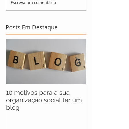
Escreva um comentário
Posts Em Destaque
10 motivos para a sua
UNICEF anunc
organização social ter um
selecionados 
blog
maratona soci
soluções para