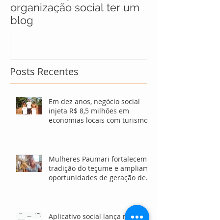
organização social ter um
selecionados 
blog
maratona soci
soluções para
Posts Recentes
Em dez anos, negócio social
injeta R$ 8,5 milhões em
economias locais com turismo
sustentável
Mulheres Paumari fortalecem
tradição do teçume e ampliam
oportunidades de geração de
renda no Amazonas
Aplicativo social lança novas