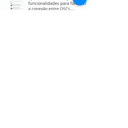
funcionalidades para fortalecer
a conexão entre OSCs,
investidores e voluntários
Projeto vai restaurar até 15
hectares de manguezais e
brejos no litoral do Paraná
Estudantes vivenciam
intercâmbio em Manchester
por meio de ONG que promove
o ensino de inglês gratuito
Projeto leva capacitação
presencial e via WhatsApp e