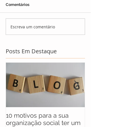
Comentários
Escreva um comentário
Posts Em Destaque
10 motivos para a sua
UNICEF anunc
organização social ter um
selecionados 