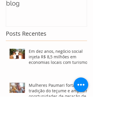
blog
maratona soci
soluções para
Posts Recentes
Em dez anos, negócio social
injeta R$ 8,5 milhões em
economias locais com turismo
sustentável
Mulheres Paumari fortalecem
tradição do teçume e ampliam
oportunidades de geração de
renda no Amazonas
Aplicativo social lança novas
funcionalidades para fortalecer