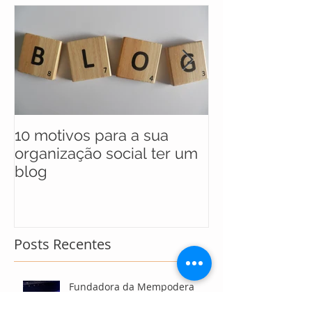
10 motivos para a sua
UNICEF anunc
organização social ter um
selecionados 
blog
maratona soci
soluções para
Posts Recentes
Fundadora da Mempodera
recebe Prêmio Luiza Mahin