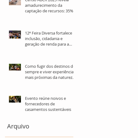
amadurecimento da
captação de recursos: 35%
dos profissionais têm mais
de 10 anos de atuação
12ª Feira Diversa fortalece
inclusão, cidadania e
geração de renda para a
população LGBTQIA+ em
São Paulo
Como fugir dos destinos de
sempre e viver experiências
mais próximas da natureza
nas férias
Evento reúne noivos e
fornecedores de
casamentos sustentáveis
Arquivo