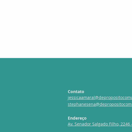
Contato
jessicaamaral@depropositocom
stephanesena@depropositocom
Endereço
Av. Senador Salgado Filho, 2246 