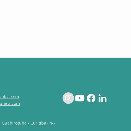
unica.com
unica.com
- Guabirotuba - Curitiba (PR)