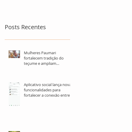
para refugiados
Posts Recentes
Mulheres Paumari
fortalecem tradição do
teçume e ampliam
oportunidades de geração
de renda no Amazonas
Aplicativo social lança novas
funcionalidades para
fortalecer a conexão entre
OSCs, investidores e
voluntários