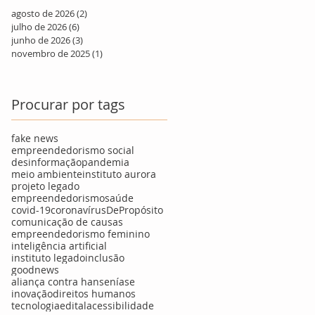
agosto de 2026
(2)
2 posts
julho de 2026
(6)
6 posts
junho de 2026
(3)
3 posts
novembro de 2025
(1)
1 post
Procurar por tags
fake news
empreendedorismo social
desinformação
pandemia
meio ambiente
instituto aurora
projeto legado
empreendedorismo
saúde
covid-19
coronavírus
DePropósito
comunicação de causas
empreendedorismo feminino
inteligência artificial
instituto legado
inclusão
goodnews
aliança contra hanseníase
inovação
direitos humanos
tecnologia
edital
acessibilidade