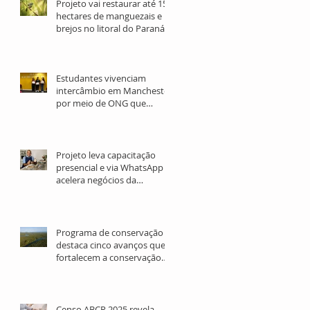
Projeto vai restaurar até 15
hectares de manguezais e
brejos no litoral do Paraná
Estudantes vivenciam
intercâmbio em Manchester
por meio de ONG que
promove o ensino de inglês
gratuito
Projeto leva capacitação
presencial e via WhatsApp e
acelera negócios da
sociobioeconomia no Norte
e Nordeste
Programa de conservação
destaca cinco avanços que
fortalecem a conservação
da Mata Atlântica e
ecossistemas marinhos no
litoral paranaense
Censo ABCR 2025 revela