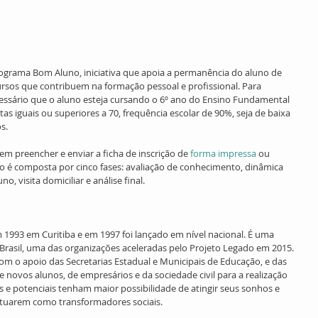
Programa Bom Aluno, iniciativa que apoia a permanência do aluno de 
ursos que contribuem na formação pessoal e profissional. Para 
cessário que o aluno esteja cursando o 6º ano do Ensino Fundamental 
s iguais ou superiores a 70, frequência escolar de 90%, seja de baixa 
s.
m preencher e enviar a ficha de inscrição de 
forma impressa
 ou 
ção é composta por cinco fases: avaliação de conhecimento, dinâmica 
o, visita domiciliar e análise final.
1993 em Curitiba e em 1997 foi lançado em nível nacional. É uma 
 Brasil, uma das organizações aceleradas pelo Projeto Legado em 2015. 
com o apoio das Secretarias Estadual e Municipais de Educação, e das 
e novos alunos, de empresários e da sociedade civil para a realização 
s e potenciais tenham maior possibilidade de atingir seus sonhos e 
tuarem como transformadores sociais.