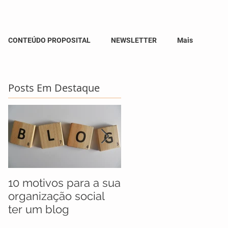
CONTEÚDO PROPOSITAL
NEWSLETTER
Mais
Posts Em Destaque
10 motivos para a sua
UNICEF anuncia
organização social
jovens selecionados
ter um blog
para maratona socia
que busca soluções