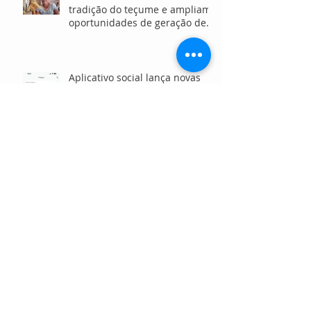
tradição do teçume e ampliam
oportunidades de geração de
renda no Amazonas
Aplicativo social lança novas
funcionalidades para fortalecer
a conexão entre OSCs,
investidores e voluntários
Projeto vai restaurar até 15
hectares de manguezais e
brejos no litoral do Paraná
Estudantes vivenciam
intercâmbio em Manchester