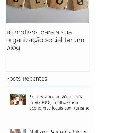
10 motivos para a sua
UNICEF anunc
organização social ter um
selecionados 
blog
maratona soci
soluções para
Posts Recentes
Em dez anos, negócio social
injeta R$ 8,5 milhões em
economias locais com turismo
sustentável
Mulheres Paumari fortalecem