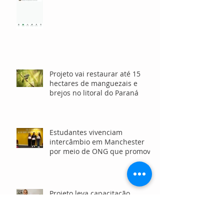
investidores e voluntários
Projeto vai restaurar até 15
hectares de manguezais e
brejos no litoral do Paraná
Estudantes vivenciam
intercâmbio em Manchester
por meio de ONG que promove
o ensino de inglês gratuito
Projeto leva capacitação
presencial e via WhatsApp e
acelera negócios da
sociobioeconomia no Norte e