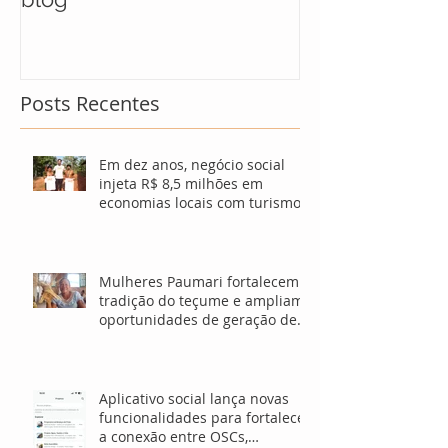
soluções para
Posts Recentes
Em dez anos, negócio social
injeta R$ 8,5 milhões em
economias locais com turismo
sustentável
Mulheres Paumari fortalecem
tradição do teçume e ampliam
oportunidades de geração de
renda no Amazonas
Aplicativo social lança novas
funcionalidades para fortalecer
a conexão entre OSCs,