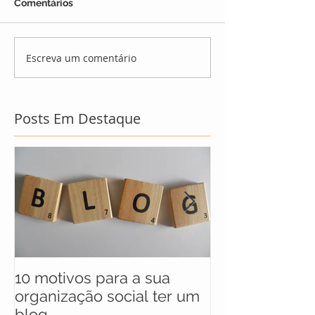
Comentários
Escreva um comentário
Posts Em Destaque
10 motivos para a sua
UNICEF anunc
organização social ter um
selecionados 
blog
maratona soci