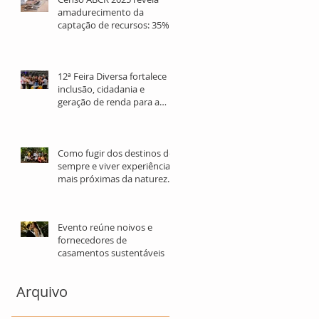
amadurecimento da
captação de recursos: 35%
dos profissionais têm mais
de 10 anos de atuação
12ª Feira Diversa fortalece
inclusão, cidadania e
geração de renda para a
população LGBTQIA+ em
São Paulo
Como fugir dos destinos de
sempre e viver experiências
mais próximas da natureza
nas férias
Evento reúne noivos e
fornecedores de
casamentos sustentáveis
Arquivo