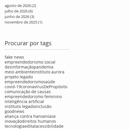
agosto de 2026
(2)
2 posts
julho de 2026
(6)
6 posts
junho de 2026
(3)
3 posts
novembro de 2025
(1)
1 post
Procurar por tags
fake news
empreendedorismo social
desinformação
pandemia
meio ambiente
instituto aurora
projeto legado
empreendedorismo
saúde
covid-19
coronavírus
DePropósito
comunicação de causas
empreendedorismo feminino
inteligência artificial
instituto legado
inclusão
goodnews
aliança contra hanseníase
inovação
direitos humanos
tecnologia
edital
acessibilidade