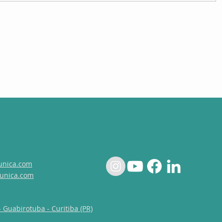
unica.com
unica.com
- Guabirotuba - Curitiba (PR)