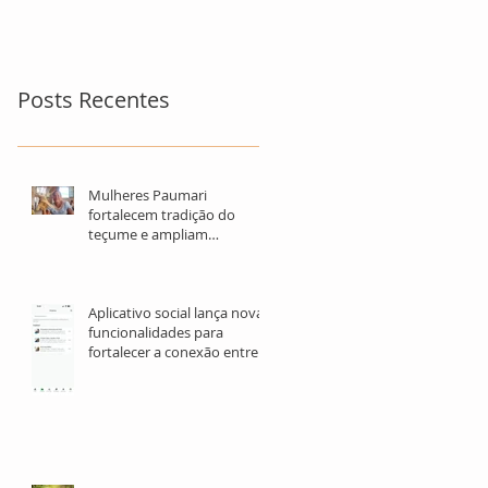
para refugiados
Posts Recentes
Mulheres Paumari
fortalecem tradição do
teçume e ampliam
oportunidades de geração
de renda no Amazonas
Aplicativo social lança novas
funcionalidades para
fortalecer a conexão entre
OSCs, investidores e
voluntários