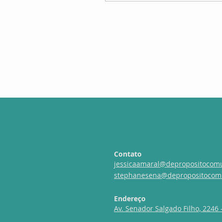
Contato
jessicaamaral@depropositocom
stephanesena@depropositocom
Endereço
Av. Senador Salgado Filho, 2246 