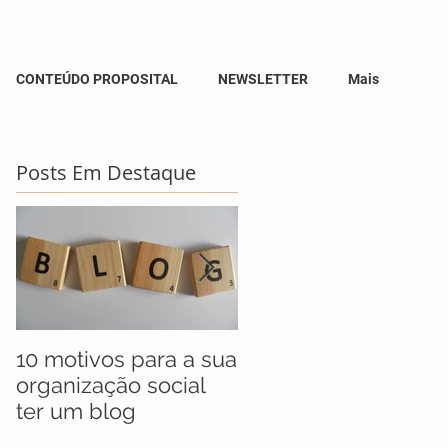
CONTEÚDO PROPOSITAL
NEWSLETTER
Mais
Posts Em Destaque
10 motivos para a sua
UNICEF anuncia
organização social
jovens selecionados
ter um blog
para maratona socia
que busca soluções