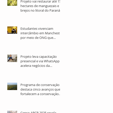
Projeto vai restaurar até 15
hectares de manguezais e
brejos no litoral do Paraná
Estudantes vivenciam
intercâmbio em Manchester
por meio de ONG que
promove o ensino de inglês
gratuito
Projeto leva capacitação
presencial e via WhatsApp e
acelera negócios da
sociobioeconomia no Norte
e Nordeste
Programa de conservação
destaca cinco avanços que
fortalecem a conservação
da Mata Atlântica e
ecossistemas marinhos no
litoral paranaense
Censo ABCR 2025 revela