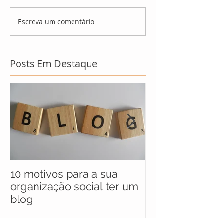
Escreva um comentário
Posts Em Destaque
10 motivos para a sua
UNICEF anunc
organização social ter um
selecionados 
blog
maratona soci
soluções para