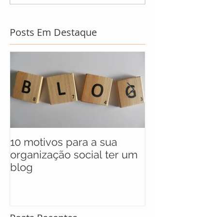
Posts Em Destaque
10 motivos para a sua
UNICEF anunc
organização social ter um
selecionados 
blog
maratona soci
soluções para