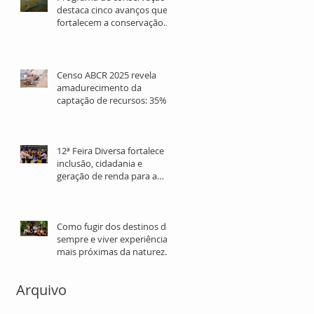
destaca cinco avanços que
fortalecem a conservação
da Mata Atlântica e
ecossistemas marinhos no
litoral paranaense
Censo ABCR 2025 revela
amadurecimento da
captação de recursos: 35%
dos profissionais têm mais
de 10 anos de atuação
12ª Feira Diversa fortalece
inclusão, cidadania e
geração de renda para a
população LGBTQIA+ em
São Paulo
Como fugir dos destinos de
sempre e viver experiências
mais próximas da natureza
nas férias
Arquivo