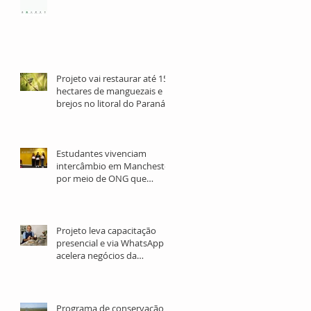
OSCs, investidores e
voluntários
Projeto vai restaurar até 15
hectares de manguezais e
brejos no litoral do Paraná
Estudantes vivenciam
intercâmbio em Manchester
por meio de ONG que
promove o ensino de inglês
gratuito
Projeto leva capacitação
presencial e via WhatsApp e
acelera negócios da
sociobioeconomia no Norte
e Nordeste
Programa de conservação