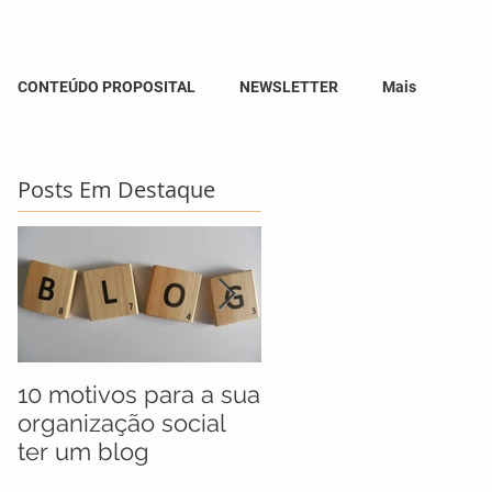
CONTEÚDO PROPOSITAL
NEWSLETTER
Mais
Posts Em Destaque
10 motivos para a sua
UNICEF anuncia
organização social
jovens selecionados
ter um blog
para maratona socia
que busca soluções