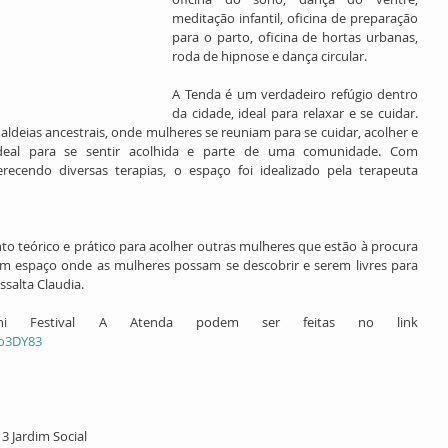
meditação infantil, oficina de preparação 
para o parto, oficina de hortas urbanas, 
roda de hipnose e dança circular. 
A Tenda é um verdadeiro refúgio dentro 
da cidade, ideal para relaxar e se cuidar. 
ldeias ancestrais, onde mulheres se reuniam para se cuidar, acolher e 
deal para se sentir acolhida e parte de uma comunidade. Com 
cendo diversas terapias, o espaço foi idealizado pela terapeuta 
 teórico e prático para acolher outras mulheres que estão à procura  
um espaço onde as mulheres possam se descobrir e serem livres para 
ssalta Claudia.
As inscrições para o Mini Festival A Atenda podem ser feitas no link 
Bo3DY83
3 Jardim Social