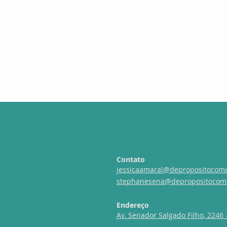
Contato
jessicaamaral@depropositocom
stephanesena@depropositocom
Endereço
Av. Senador Salgado Filho, 2246 