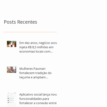
para refugiados
Posts Recentes
Em dez anos, negócio social
injeta R$ 8,5 milhões em
economias locais com
turismo sustentável
Mulheres Paumari
fortalecem tradição do
teçume e ampliam
oportunidades de geração
de renda no Amazonas
Aplicativo social lança novas
funcionalidades para
fortalecer a conexão entre