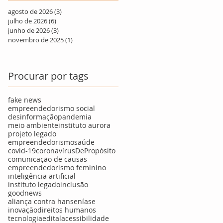
agosto de 2026
(3)
3 posts
julho de 2026
(6)
6 posts
junho de 2026
(3)
3 posts
novembro de 2025
(1)
1 post
Procurar por tags
fake news
empreendedorismo social
desinformação
pandemia
meio ambiente
instituto aurora
projeto legado
empreendedorismo
saúde
covid-19
coronavírus
DePropósito
comunicação de causas
empreendedorismo feminino
inteligência artificial
instituto legado
inclusão
goodnews
aliança contra hanseníase
inovação
direitos humanos
tecnologia
edital
acessibilidade