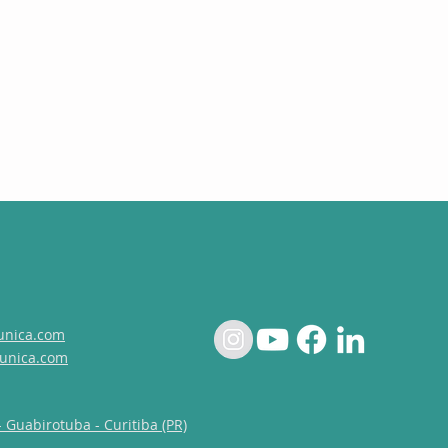
unica.com
unica.com
- Guabirotuba - Curitiba (PR)