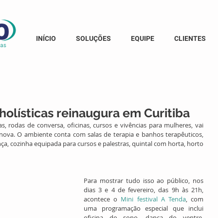
INÍCIO
SOLUÇÕES
EQUIPE
CLIENTES
holísticas reinaugura em Curitiba
s, rodas de conversa, oficinas, cursos e vivências para mulheres, vai 
 nova. O ambiente conta com salas de terapia e banhos terapêuticos, 
ça, cozinha equipada para cursos e palestras, quintal com horta, horto 
Para mostrar tudo isso ao público, nos 
dias 3 e 4 de fevereiro, das 9h às 21h, 
acontece o 
Mini festival A Tenda
, com 
uma programação especial que inclui 
oficina do sono, dança do ventre, 