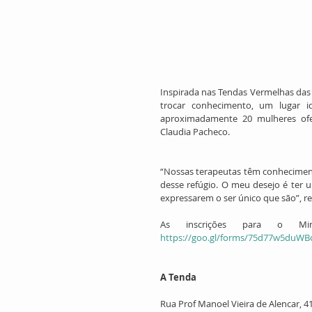
Inspirada nas Tendas Vermelhas das a
trocar conhecimento, um lugar i
aproximadamente 20 mulheres ofere
Claudia Pacheco.
“Nossas terapeutas têm conhecimento
desse refúgio. O meu desejo é ter 
expressarem o ser único que são”, re
https://goo.gl/forms/75d77w5duW
A Tenda
Rua Prof Manoel Vieira de Alencar, 41