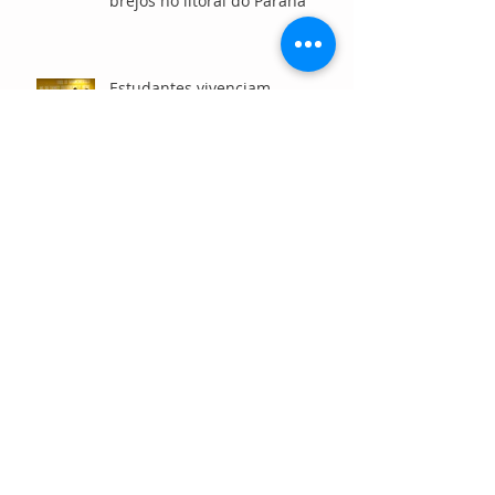
brejos no litoral do Paraná
Estudantes vivenciam
intercâmbio em Manchester
por meio de ONG que promove
o ensino de inglês gratuito
Projeto leva capacitação
presencial e via WhatsApp e
acelera negócios da
sociobioeconomia no Norte e
Nordeste
Programa de conservação
destaca cinco avanços que
fortalecem a conservação da
Mata Atlântica e ecossistemas
marinhos no litoral paranaense
Censo ABCR 2025 revela