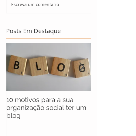
Escreva um comentário
Posts Em Destaque
10 motivos para a sua
UNICEF anunc
organização social ter um
selecionados 
blog
maratona soci
soluções para