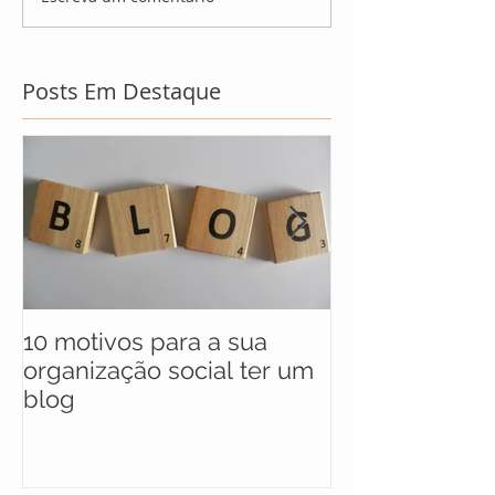
Posts Em Destaque
10 motivos para a sua
UNICEF anunc
organização social ter um
selecionados 
blog
maratona soci
soluções para